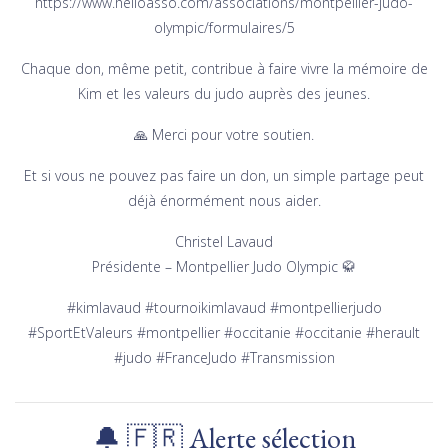
https://www.helloasso.com/associations/montpellier-judo-
olympic/formulaires/5
Chaque don, même petit, contribue à faire vivre la mémoire de
Kim et les valeurs du judo auprès des jeunes.
🙏 Merci pour votre soutien.
Et si vous ne pouvez pas faire un don, un simple partage peut
déjà énormément nous aider.
Christel Lavaud
Présidente – Montpellier Judo Olympic 🥋
#kimlavaud #tournoikimlavaud #montpellierjudo
#SportEtValeurs #montpellier #occitanie #occitanie #herault
#judo #FranceJudo #Transmission
🔔 🇫🇷 Alerte sélection