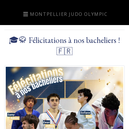
MONTPELLIER JUDO OLYMPIC
🎓🥋 Félicitations à nos bacheliers !
🇫🇷